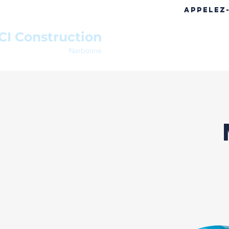
APPELEZ
CI Construction
ACCUEIL
A PROPOS
RÉF
Narbonne