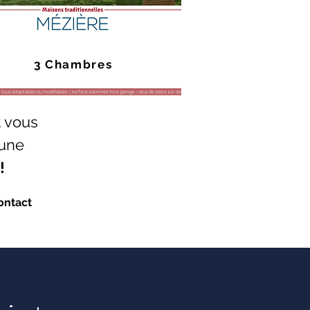
3 Chambres
t vous
 une
!
ontact