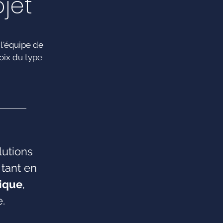
jet
 l'équipe de
oix du type
lutions
 tant en
ique
,
.