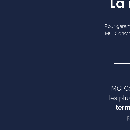
La 
Pour garant
MCI Constr
MCI Co
les plu
term