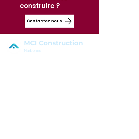
construire ?
Contactez nous
MCI Construction
Narbonne
Coordonnées
20 Quai De Lorraine,
11100 Narbonne, France
Tél :
06 21 41 02 57
E-mail :
mciconstruction11@gmail.co
m