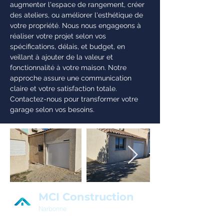
augmenter l'espace de rangement, créer
des ateliers, ou améliorer l'esthétique de
votre propriété. Nous nous engageons à
réaliser votre projet selon vos
spécifications, délais, et budget, en
veillant à ajouter de la valeur et
fonctionnalité à votre maison. Notre
approche assure une communication
claire et votre satisfaction totale.
Contactez-nous pour transformer votre
garage selon vos besoins.
MCI Construction
Narbonne