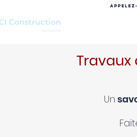
APPELEZ
CI Construction
ACCUEIL
A PROPOS
RÉF
Narbonne
Travaux 
Un
savo
Fai