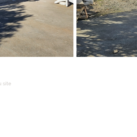
 site
IL
POS
ENCES IMMOBILIÈRES
AISONS
N CLÉ EN MAINS