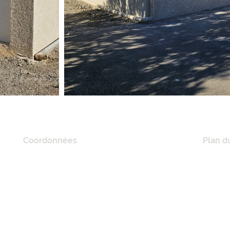
Coordonnées
Plan du
20 Quai De Lorraine,
ACCUE
11100 Narbonne, France
A PRO
RÉFÉR
Tél :
06 21 41 02 57
NOS M
E-mail :
mciconstruction11@gmail.com
MAISO