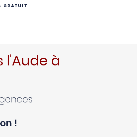
S GRATUIT
INS
RÉNOVATION TOITURE
MAÇONNERIE
CONTACT
B
 l'Aude à
xigences
on !