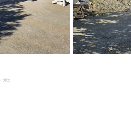
 site
IL
POS
ENCES IMMOBILIÈRES
AISONS
N CLÉ EN MAINS