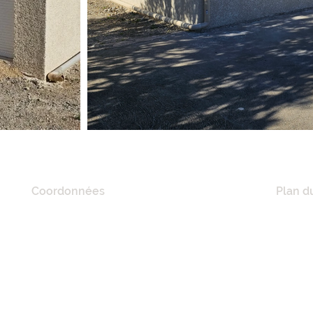
Coordonnées
Plan du
20 Quai De Lorraine,
ACCUE
11100 Narbonne, France
A PRO
RÉFÉR
Tél :
06 21 41 02 57
NOS M
E-mail :
mciconstruction11@gmail.com
MAISO