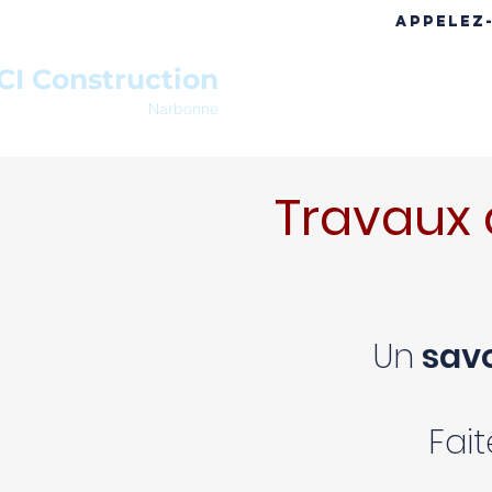
APPELEZ
CI Construction
ACCUEIL
A PROPOS
RÉF
Narbonne
Travaux 
Un
savo
Fai