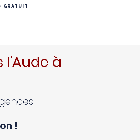
S GRATUIT
INS
RÉNOVATION TOITURE
MAÇONNERIE
CONTACT
B
 l'Aude à
xigences
on !