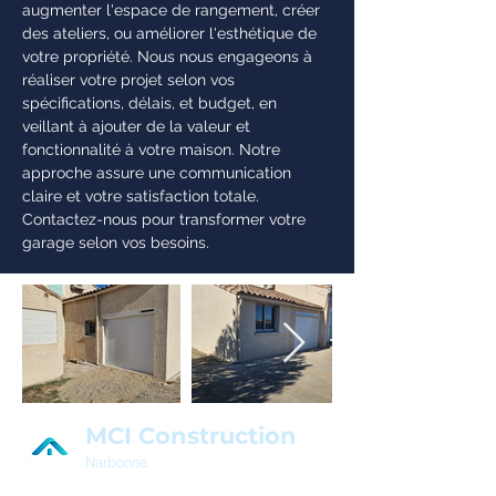
augmenter l'espace de rangement, créer
des ateliers, ou améliorer l'esthétique de
votre propriété. Nous nous engageons à
réaliser votre projet selon vos
spécifications, délais, et budget, en
veillant à ajouter de la valeur et
fonctionnalité à votre maison. Notre
approche assure une communication
claire et votre satisfaction totale.
Contactez-nous pour transformer votre
garage selon vos besoins.
MCI Construction
Narbonne