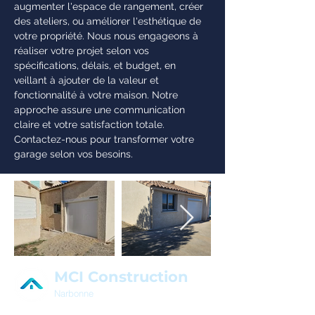
augmenter l'espace de rangement, créer
des ateliers, ou améliorer l'esthétique de
votre propriété. Nous nous engageons à
réaliser votre projet selon vos
spécifications, délais, et budget, en
veillant à ajouter de la valeur et
fonctionnalité à votre maison. Notre
approche assure une communication
claire et votre satisfaction totale.
Contactez-nous pour transformer votre
garage selon vos besoins.
MCI Construction
Narbonne