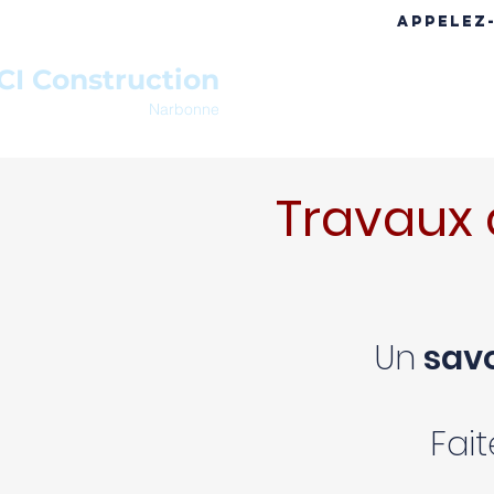
APPELEZ
CI Construction
ACCUEIL
A PROPOS
RÉF
Narbonne
Travaux 
Un
savo
Fai