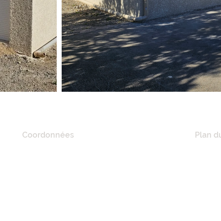
Coordonnées
Plan du
20 Quai De Lorraine,
ACCUE
11100 Narbonne, France
A PRO
RÉFÉR
Tél :
06 21 41 02 57
NOS M
E-mail :
mciconstruction11@gmail.com
MAISO