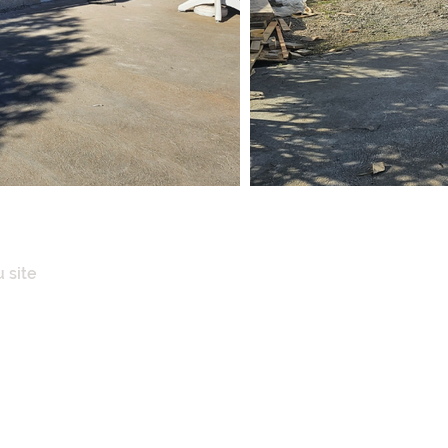
 site
IL
POS
ENCES IMMOBILIÈRES
AISONS
N CLÉ EN MAINS