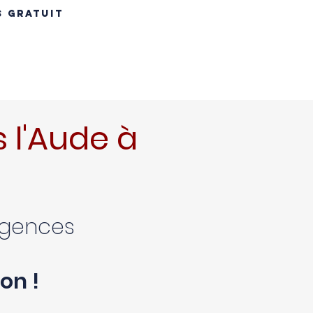
S GRATUIT
INS
RÉNOVATION TOITURE
MAÇONNERIE
CONTACT
B
 l'Aude à
xigences
on !