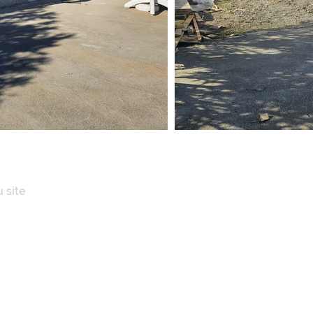
 site
IL
POS
ENCES IMMOBILIÈRES
AISONS
N CLÉ EN MAINS