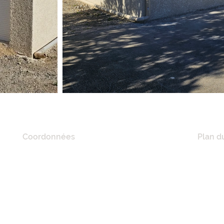
Coordonnées
Plan du
20 Quai De Lorraine,
ACCUE
11100 Narbonne, France
A PRO
RÉFÉR
Tél :
06 21 41 02 57
NOS M
E-mail :
mciconstruction11@gmail.com
MAISO