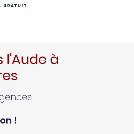
S GRATUIT
INS
RÉNOVATION TOITURE
MAÇONNERIE
CONTACT
B
 l'Aude à
res
xigences
on !