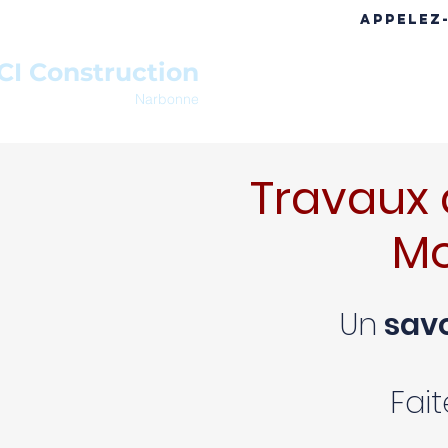
APPELEZ
CI Construction
ACCUEIL
A PROPOS
RÉF
Narbonne
Travaux 
Mo
Un
savo
Fai