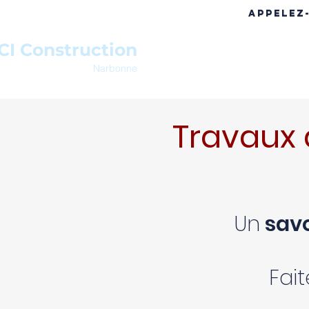
APPELEZ
CI Construction
ACCUEIL
A PROPOS
RÉF
Narbonne
Travaux 
Un
savo
Fai