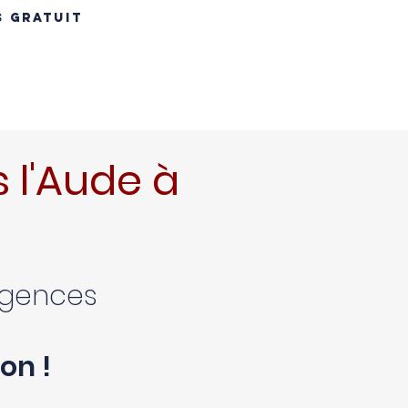
S GRATUIT
INS
RÉNOVATION TOITURE
MAÇONNERIE
CONTACT
B
 l'Aude à
xigences
on !