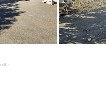
 site
IL
POS
ENCES IMMOBILIÈRES
AISONS
N CLÉ EN MAINS