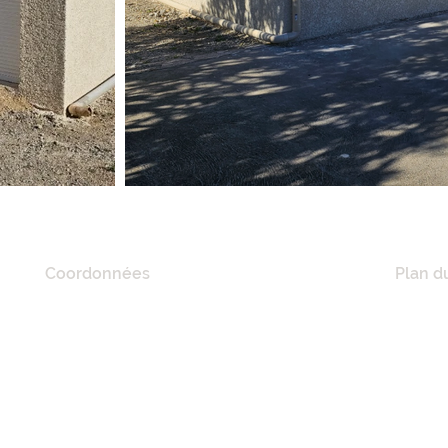
Coordonnées
Plan du
20 Quai De Lorraine,
ACCUE
11100 Narbonne, France
A PRO
RÉFÉR
Tél :
06 21 41 02 57
NOS M
E-mail :
mciconstruction11@gmail.com
MAISO