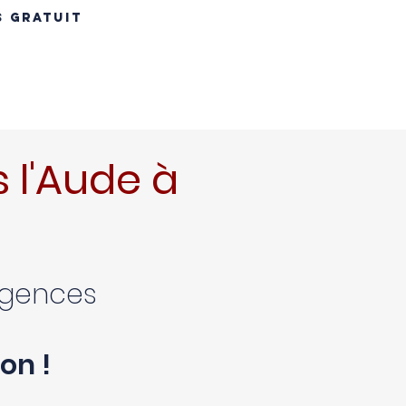
S GRATUIT
INS
RÉNOVATION TOITURE
MAÇONNERIE
CONTACT
B
 l'Aude à
xigences
on !