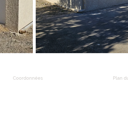
Coordonnées
Plan du
20 Quai De Lorraine,
ACCUE
11100 Narbonne, France
A PRO
RÉFÉR
Tél :
06 21 41 02 57
NOS M
E-mail :
mciconstruction11@gmail.com
MAISO