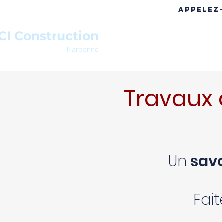
APPELEZ
CI Construction
ACCUEIL
A PROPOS
RÉF
Narbonne
Travaux 
Un
savo
Fai