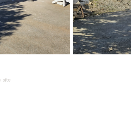
 site
IL
POS
ENCES IMMOBILIÈRES
AISONS
N CLÉ EN MAINS