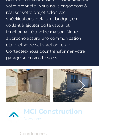
votre propriété. Nous nous engageons à
réaliser votre projet selon vos
spécifications, délais, et budget, en
veillant à ajouter de la valeur et
fonctionnalité à votre maison. Notre
approche assure une communication
claire et votre satisfaction totale.
Contactez-nous pour transformer votre
garage selon vos besoins.
En
dehors
de
MCI Construction
la
galerie
Narbonne
Coordonnées