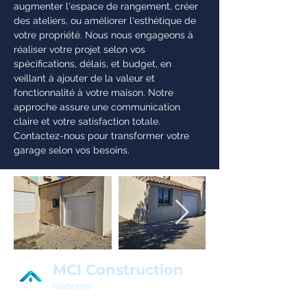
augmenter l'espace de rangement, créer
des ateliers, ou améliorer l'esthétique de
votre propriété. Nous nous engageons à
réaliser votre projet selon vos
spécifications, délais, et budget, en
veillant à ajouter de la valeur et
fonctionnalité à votre maison. Notre
approche assure une communication
claire et votre satisfaction totale.
Contactez-nous pour transformer votre
garage selon vos besoins.
MCI Construction
Narbonne