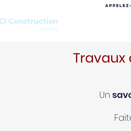
APPELEZ
CI Construction
ACCUEIL
A PROPOS
RÉF
Narbonne
Travaux 
Un
savo
Fai