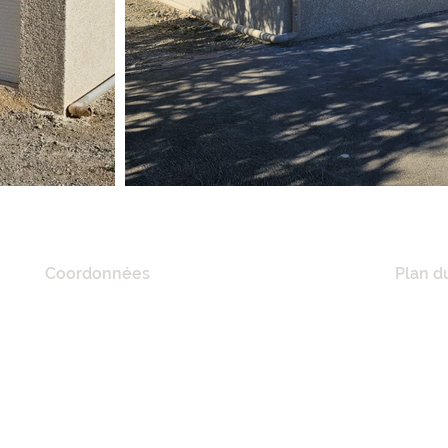
Coordonnées
Plan du
20 Quai De Lorraine,
ACCUE
11100 Narbonne, France
A PRO
RÉFÉR
Tél :
06 21 41 02 57
NOS M
E-mail :
mciconstruction11@gmail.com
MAISO