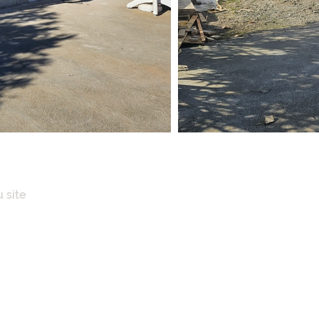
 site
IL
POS
ENCES IMMOBILIÈRES
AISONS
N CLÉ EN MAINS