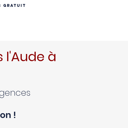
S GRATUIT
INS
RÉNOVATION TOITURE
MAÇONNERIE
CONTACT
B
 l'Aude à
xigences
on !