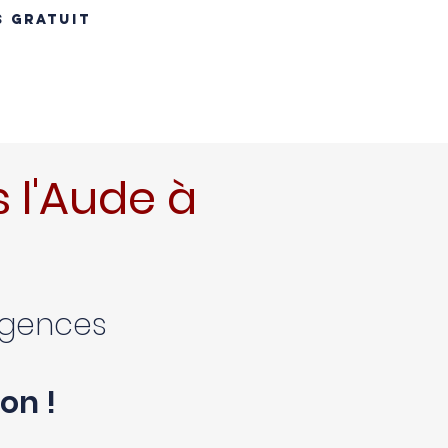
S GRATUIT
INS
RÉNOVATION TOITURE
MAÇONNERIE
CONTACT
B
 l'Aude à
xigences
on !