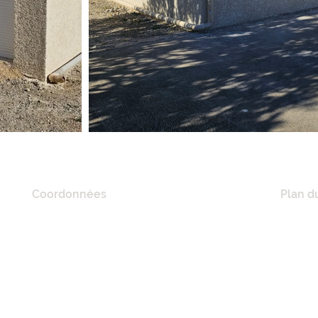
Coordonnées
Plan du
20 Quai De Lorraine,
ACCUE
11100 Narbonne, France
A PRO
RÉFÉR
Tél :
06 21 41 02 57
NOS M
E-mail :
mciconstruction11@gmail.com
MAISO