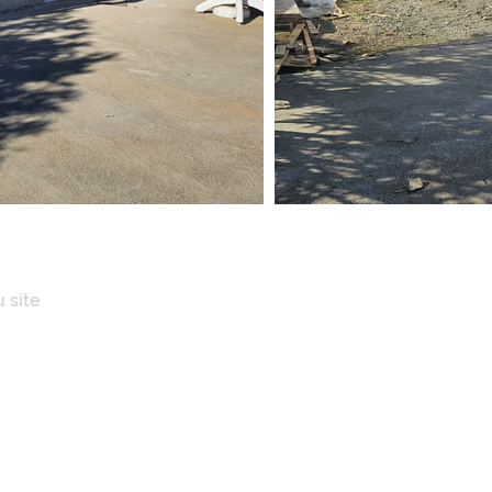
 site
IL
POS
ENCES IMMOBILIÈRES
AISONS
N CLÉ EN MAINS