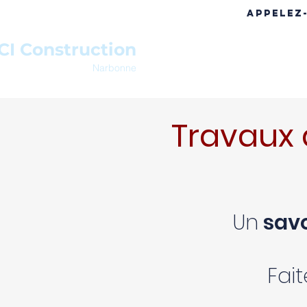
APPELEZ
CI Construction
ACCUEIL
A PROPOS
RÉF
Narbonne
Travaux 
Un
savo
Fai