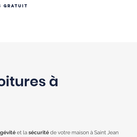
S GRATUIT
INS
RÉNOVATION TOITURE
MAÇONNERIE
CONTACT
B
oitures à
ngévité
et la
sécurité
de votre maison à Saint Jean