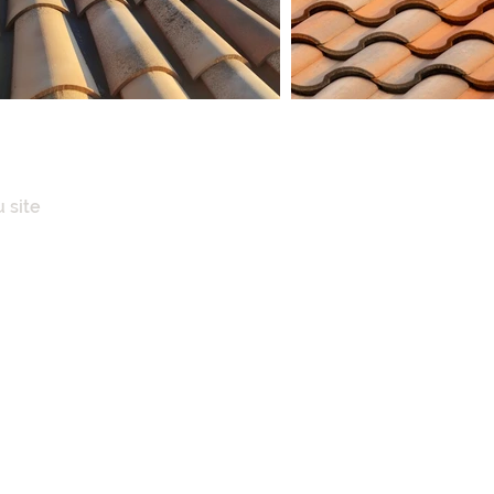
 site
IL
POS
ENCES IMMOBILIÈRES
AISONS
N CLÉ EN MAINS
ATION TOITURE
NERIE