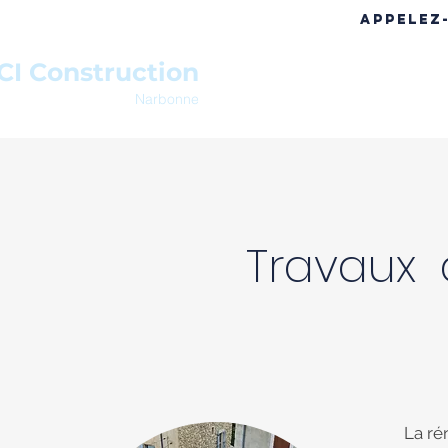
APPELEZ
CI Construction
ACCUEIL
A PROPOS
RÉF
Narbonne
Travaux
La ré