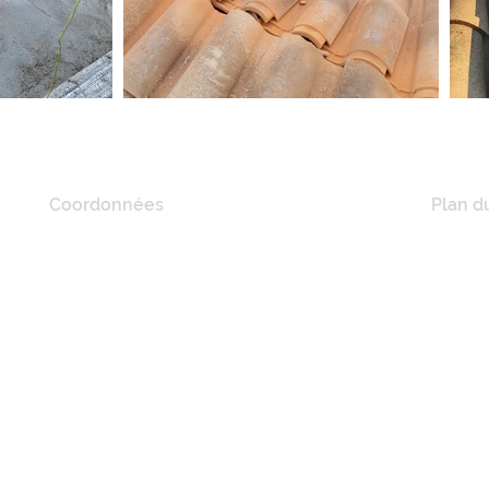
Coordonnées
Plan du
20 Quai De Lorraine,
ACCUE
11100 Narbonne, France
A PRO
RÉFÉR
Tél :
06 21 41 02 57
NOS M
E-mail :
mciconstruction11@gmail.com
MAISO
RÉNOV
MAÇON