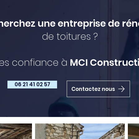
herchez une entreprise de rén
de toitures ?
tes confiance à
MCI Constructi
06 21 41 02 57
Contactez nous