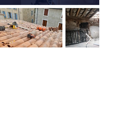
MCI Construction
Narbonne
Coordonnées
20 Quai De Lorraine,
11100 Narbonne, France