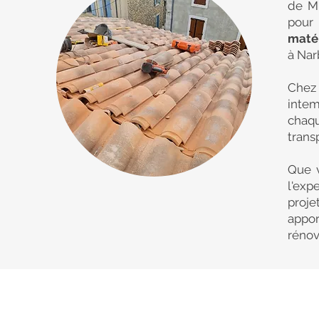
de Mi
pour 
matér
à Nar
Chez
intem
chaqu
trans
Que v
l'exp
proje
appo
rénov