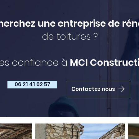
herchez une entreprise de rén
de toitures ?
tes confiance à
MCI Constructi
06 21 41 02 57
Contactez nous