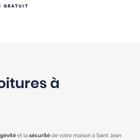
S GRATUIT
INS
RÉNOVATION TOITURE
MAÇONNERIE
CONTACT
B
oitures à
ngévité
et la
sécurité
de votre maison à Saint Jean