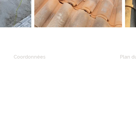
Coordonnées
Plan du
20 Quai De Lorraine,
ACCUE
11100 Narbonne, France
A PRO
RÉFÉR
Tél :
06 21 41 02 57
NOS M
E-mail :
mciconstruction11@gmail.com
MAISO
RÉNOV
MAÇON