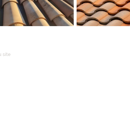
 site
IL
POS
ENCES IMMOBILIÈRES
AISONS
N CLÉ EN MAINS
ATION TOITURE
NERIE