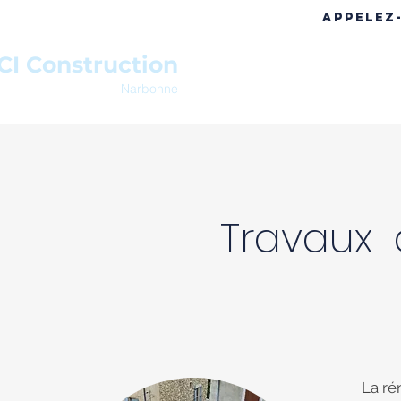
APPELEZ
CI Construction
ACCUEIL
A PROPOS
RÉF
Narbonne
Travaux
La ré