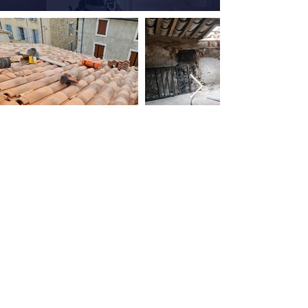
MCI Construction
Narbonne
Coordonnées
20 Quai De Lorraine,
11100 Narbonne, France