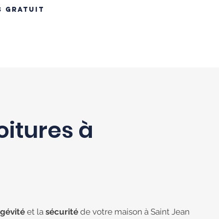
S GRATUIT
INS
RÉNOVATION TOITURE
MAÇONNERIE
CONTACT
B
oitures à
ngévité
et la
sécurité
de votre maison à Saint Jean