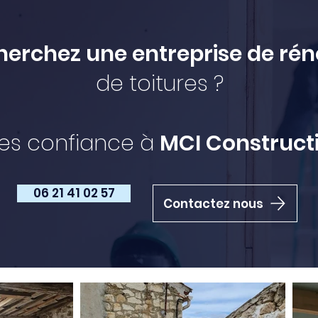
herchez une entreprise de rén
de toitures ?
tes confiance à
MCI Constructi
06 21 41 02 57
Contactez nous