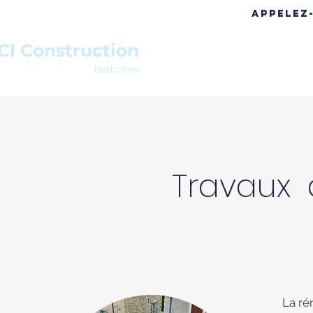
APPELEZ
CI Construction
ACCUEIL
A PROPOS
RÉF
Narbonne
Travaux
La ré