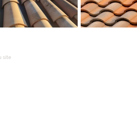
 site
IL
POS
ENCES IMMOBILIÈRES
AISONS
N CLÉ EN MAINS
ATION TOITURE
NERIE