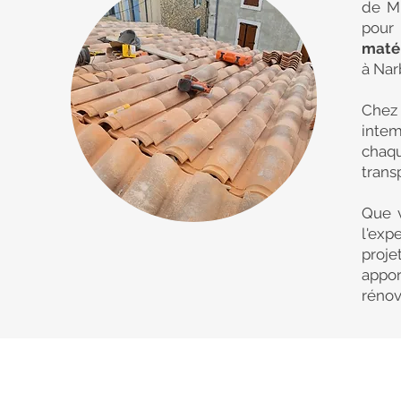
de Mi
pour 
matér
à Nar
Chez
intem
chaqu
trans
Que v
l'exp
proje
appo
rénov