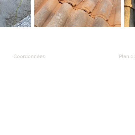
Coordonnées
Plan du
20 Quai De Lorraine,
ACCUE
11100 Narbonne, France
A PRO
RÉFÉR
Tél :
06 21 41 02 57
NOS M
E-mail :
mciconstruction11@gmail.com
MAISO
RÉNOV
MAÇON