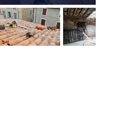
MCI Construction
Narbonne
Coordonnées
20 Quai De Lorraine,
11100 Narbonne, France