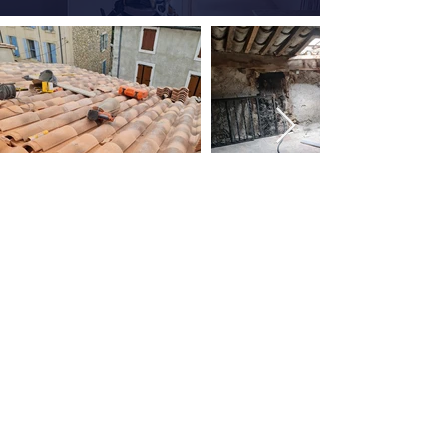
MCI Construction
Narbonne
Coordonnées
20 Quai De Lorraine,
11100 Narbonne, France