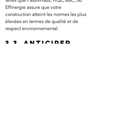
telles que PassivHaus, HQE, BBC, ou 
Effinergie assure que votre 
construction atteint les normes les plus 
élevées en termes de qualité et de 
respect environnemental.
3.3. Anticiper 
les défis 
logistiques 
locaux
Face aux spécificités logistiques de 
l'Aude, une planification minutieuse 
est indispensable pour le succès de 
votre projet de construction. Les 
contraintes d'accessibilité des sites, la 
disponibilité des matériaux locaux et 
les conditions climatiques variées de la 
région nécessitent une gestion 
logistique rigoureuse, incluant 