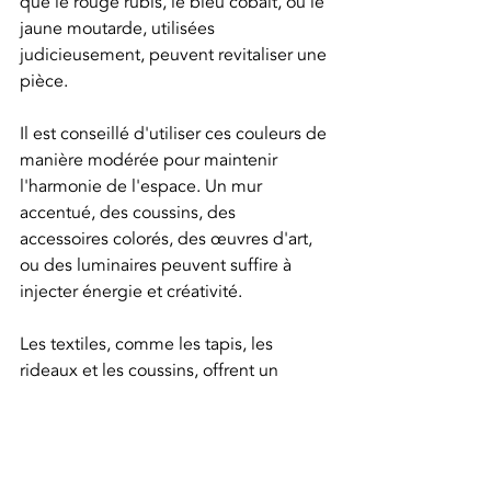
que le rouge rubis, le bleu cobalt, ou le 
jaune moutarde, utilisées 
judicieusement, peuvent revitaliser une 
pièce.
Il est conseillé d'utiliser ces couleurs de 
manière modérée pour maintenir 
l'harmonie de l'espace. Un mur 
accentué, des coussins, des 
accessoires colorés, des œuvres d'art, 
ou des luminaires peuvent suffire à 
injecter énergie et créativité.
Les textiles, comme les tapis, les 
rideaux et les coussins, offrent un 
moyen souple d'incorporer des 
couleurs vives, permettant d'ajuster 
l'ambiance de la pièce selon les 
saisons ou les préférences 