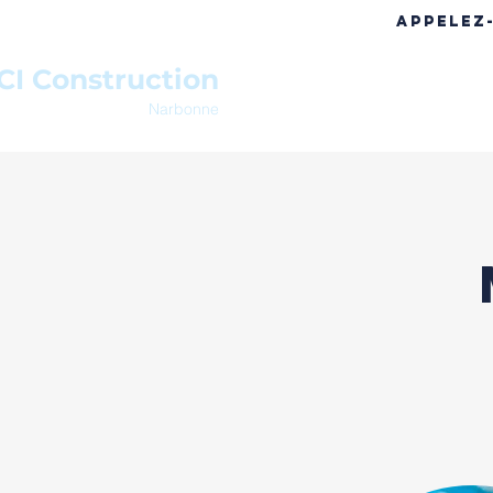
APPELEZ
CI Construction
ACCUEIL
A PROPOS
RÉF
Narbonne