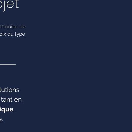
jet
 l'équipe de
oix du type
lutions
 tant en
ique
,
.