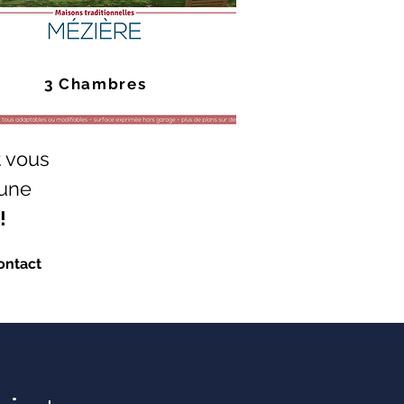
3 Chambres
t vous
 une
!
ontact