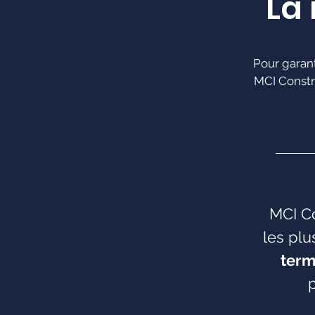
La 
Pour garant
MCI Constr
MCI Co
les plu
term