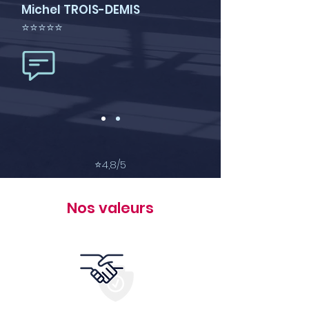
Michel TROIS-DEMIS
⭐⭐⭐⭐⭐
⭐
4,8/5
Nos valeurs