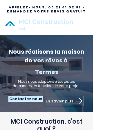
APPELEZ- NOUS:
06 21 41 02 57 -
DEMANDEZ VOTRE DEVIS GRATUIT
MCI Construction
Narbonne
Nous réalisons la maison
de
vos rêves à
Termes
N
ous nous adaptons à toutes les
demandes en fonction de votre projet.
Contactez nous
En savoir plus
MCI Construction, c'est
quoi ?