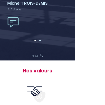
Michel TROIS-DEMIS
⭐⭐⭐⭐⭐
⭐
4,8/5
Nos valeurs