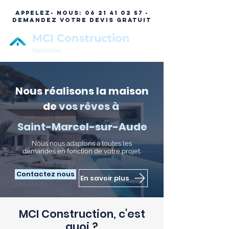
APPELEZ- NOUS:
06 21 41 02 57 -
DEMANDEZ VOTRE DEVIS GRATUIT
MCI Construction
Narbonne
Nous réalisons la maison
de
vos rêves à
Saint-Marcel-sur-Aude
N
ous nous adaptons à toutes les
demandes en fonction de votre projet.
Contactez nous
En savoir plus
MCI Construction, c'est
quoi ?