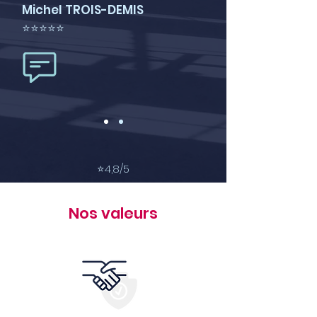
Michel TROIS-DEMIS
⭐⭐⭐⭐⭐
⭐
4,8/5
Nos valeurs