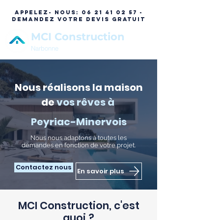
APPELEZ- NOUS:
06 21 41 02 57 -
DEMANDEZ VOTRE DEVIS GRATUIT
MCI Construction
Narbonne
Nous réalisons la maison
de
vos rêves à
Peyriac-Minervois
N
ous nous adaptons à toutes les
demandes en fonction de votre projet.
Contactez nous
En savoir plus
MCI Construction, c'est
quoi ?