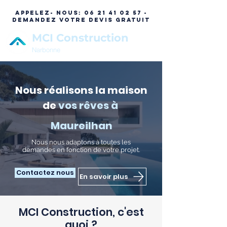
APPELEZ- NOUS:
06 21 41 02 57 -
DEMANDEZ VOTRE DEVIS GRATUIT
MCI Construction
Narbonne
Nous réalisons la maison
de
vos rêves à
Maureilhan
N
ous nous adaptons à toutes les
demandes en fonction de votre projet.
Contactez nous
En savoir plus
MCI Construction, c'est
quoi ?