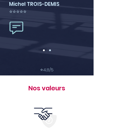
Michel TROIS-DEMIS
⭐⭐⭐⭐⭐
⭐
4,8/5
Nos valeurs