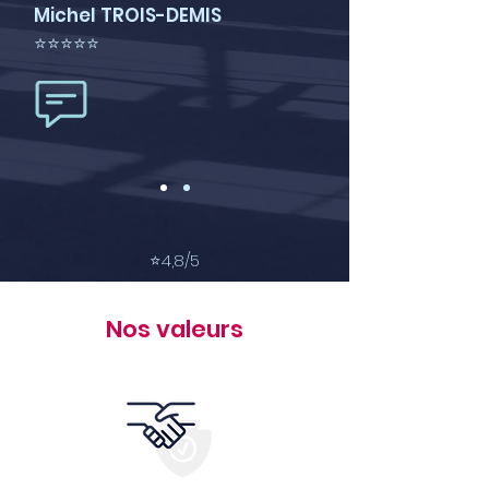
Michel TROIS-DEMIS
⭐⭐⭐⭐⭐
⭐
4,8/5
Nos valeurs