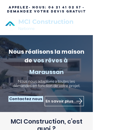
APPELEZ- NOUS:
06 21 41 02 57 -
DEMANDEZ VOTRE DEVIS GRATUIT
MCI Construction
Narbonne
Nous réalisons la maison
de
vos rêves à
Maraussan
N
ous nous adaptons à toutes les
demandes en fonction de votre projet.
Contactez nous
En savoir plus
MCI Construction, c'est
quoi ?