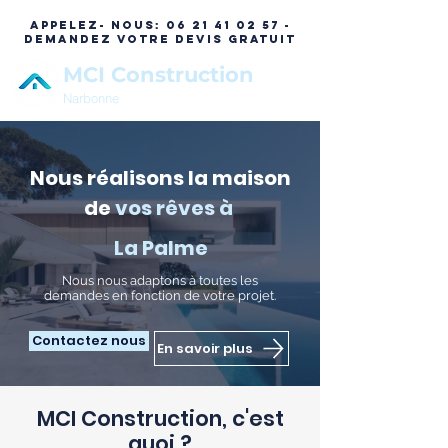
APPELEZ- NOUS:
06 21 41 02 57 -
DEMANDEZ VOTRE DEVIS GRATUIT
MCI Construction
Narbonne
Nous réalisons la maison
de
vos rêves à
La Palme
N
ous nous adaptons à toutes les
demandes en fonction de votre projet.
Contactez nous
En savoir plus
MCI Construction, c'est
quoi ?