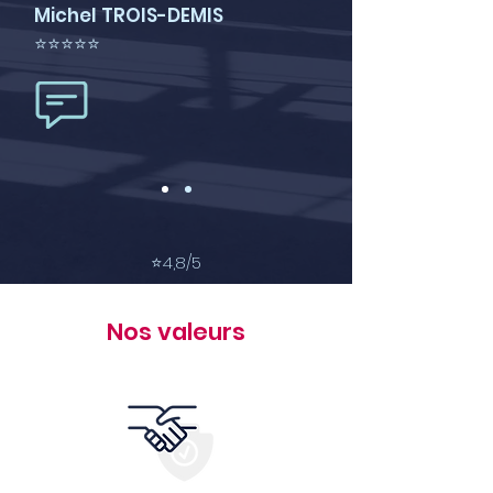
Michel TROIS-DEMIS
⭐⭐⭐⭐⭐
⭐
4,8/5
Nos valeurs