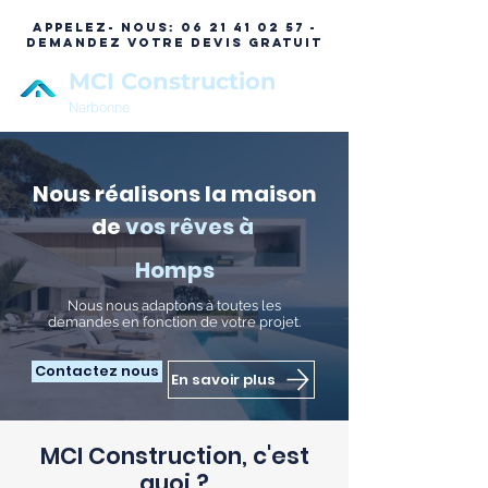
APPELEZ- NOUS:
06 21 41 02 57 -
DEMANDEZ VOTRE DEVIS GRATUIT
MCI Construction
Narbonne
Nous réalisons la maison
de
vos rêves à
Homps
N
ous nous adaptons à toutes les
demandes en fonction de votre projet.
Contactez nous
En savoir plus
MCI Construction, c'est
quoi ?