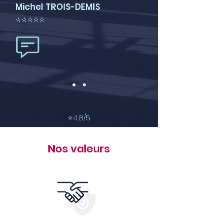
Michel TROIS-DEMIS
⭐⭐⭐⭐⭐
⭐
4,8/5
Nos valeurs