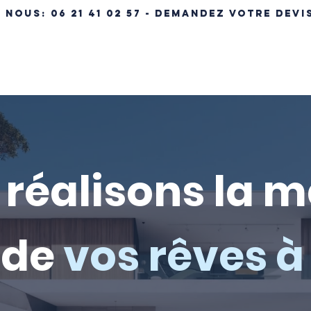
- NOUS:
06 21 41 02 57 - DEMANDEZ VOTRE DEVI
ÉRENCES IMMOBILIÈRES
NOS MAISONS
MAISON CLÉ EN MA
réalisons la 
de
vos rêves à