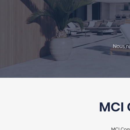
N
ous n
MCI 
MCI Cons