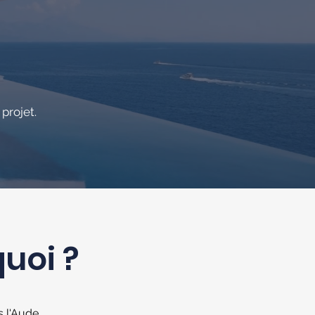
projet.
quoi ?
 l'Aude,