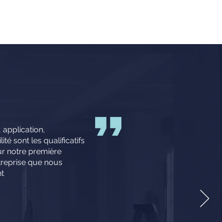
 application,
té sont les qualificatifs
r notre première
treprise que nous
t