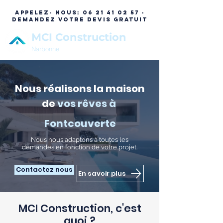
APPELEZ- NOUS:
06 21 41 02 57 -
DEMANDEZ VOTRE DEVIS GRATUIT
MCI Construction
Narbonne
Nous réalisons la maison
de
vos rêves à
Fontcouverte
N
ous nous adaptons à toutes les
demandes en fonction de votre projet.
Contactez nous
En savoir plus
MCI Construction, c'est
quoi ?