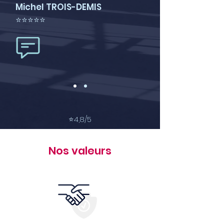
Michel TROIS-DEMIS
⭐⭐⭐⭐⭐
⭐
4,8/5
Nos valeurs