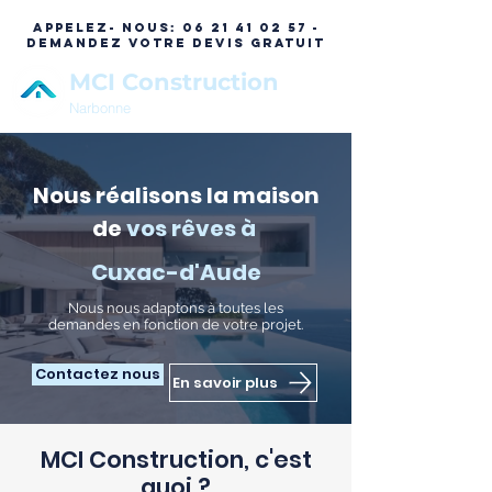
APPELEZ- NOUS:
06 21 41 02 57 -
DEMANDEZ VOTRE DEVIS GRATUIT
MCI Construction
Narbonne
Nous réalisons la maison
de
vos rêves à
Cuxac-d'Aude
N
ous nous adaptons à toutes les
demandes en fonction de votre projet.
Contactez nous
En savoir plus
MCI Construction, c'est
quoi ?