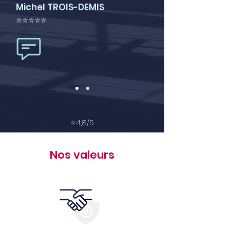
Michel TROIS-DEMIS
⭐⭐⭐⭐⭐
⭐
4,8/5
Nos valeurs