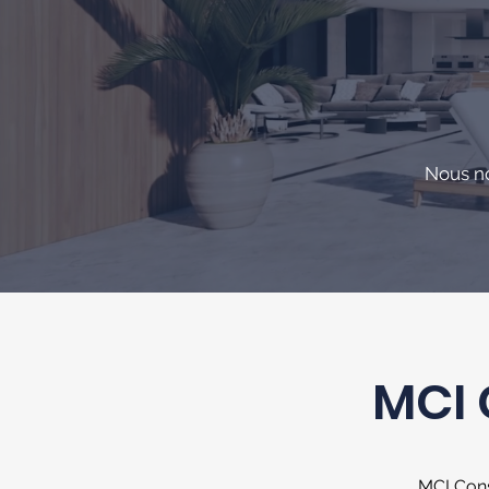
N
ous n
MCI 
MCI Cons