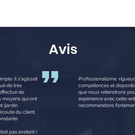
Avis
imple. Il s'agissait
Professionalisme, rigueur,
ué de très
compétences et disponibili
 effectué de
que nous retiendrons pou
es moyens qui ont
expérience avec cette en
 (jardin,
recommandons fortemen
'écoute du client,
constante
était pas évident !