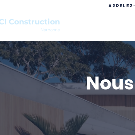
APPELEZ
CI Construction
ACCUEIL
A PROPOS
RÉF
Narbonne
Nous 