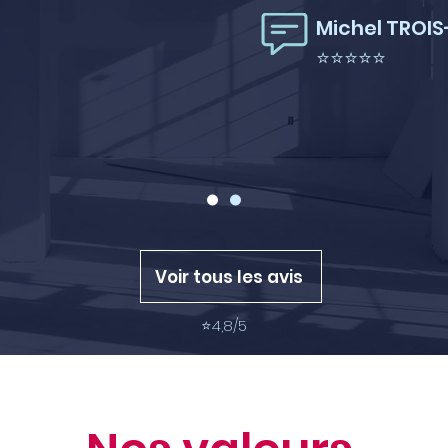
Michel TROIS
⭐⭐⭐⭐⭐
Voir tous les avis
⭐
4,8/5