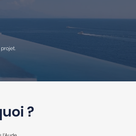
projet.
quoi ?
 l'Aude,