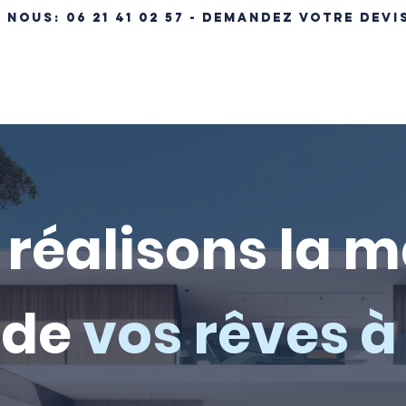
- NOUS:
06 21 41 02 57 - DEMANDEZ VOTRE DEVI
ÉRENCES IMMOBILIÈRES
NOS MAISONS
MAISON CLÉ EN MA
réalisons la 
de
vos rêves à