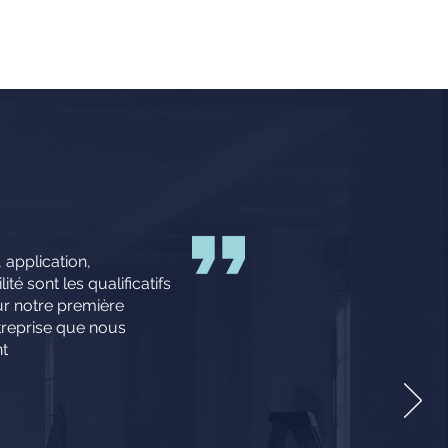
 application,
té sont les qualificatifs
r notre première
treprise que nous
t