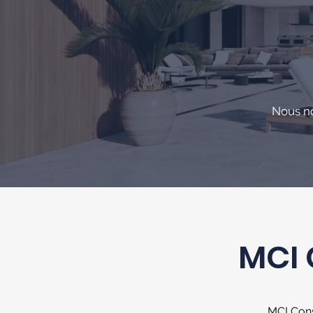
N
ous n
MCI 
MCI Cons