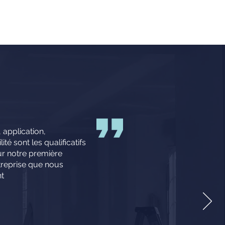
 application,
té sont les qualificatifs
r notre première
treprise que nous
t