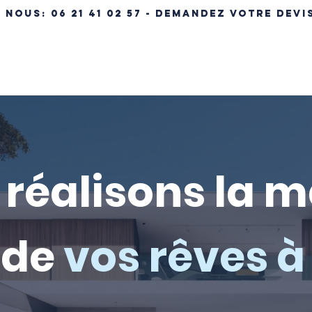
- NOUS:
06 21 41 02 57 - DEMANDEZ VOTRE DEVI
ÉRENCES IMMOBILIÈRES
NOS MAISONS
MAISON CLÉ EN MA
réalisons la 
de
vos rêves à