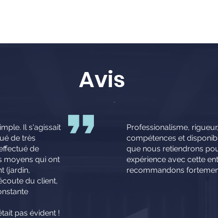
Avis
imple. Il s'agissait
Professionalisme, rigueur,
ué de très
compétences et disponibili
 effectué de
que nous retiendrons pou
es moyens qui ont
expérience avec cette en
 (jardin,
recommandons fortemen
'écoute du client,
constante
était pas évident !