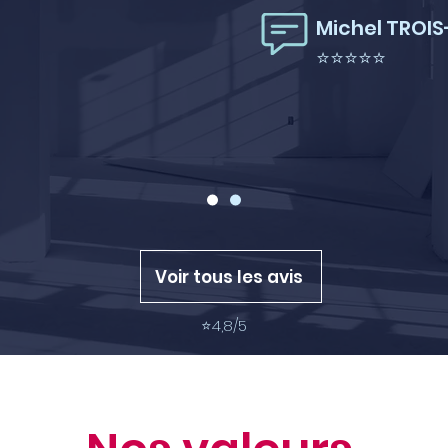
Michel TROIS
⭐⭐⭐⭐⭐
Voir tous les avis
⭐
4,8/5