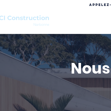
APPELEZ
CI Construction
ACCUEIL
A PROPOS
RÉF
Narbonne
Nous 