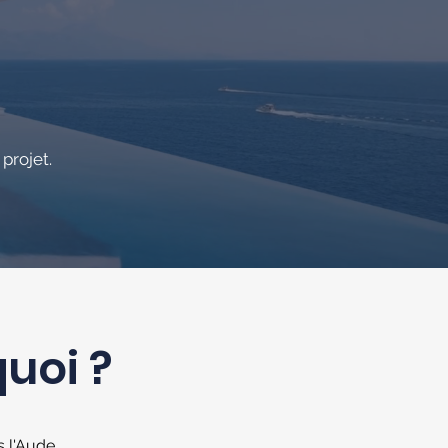
projet.
quoi ?
 l'Aude,